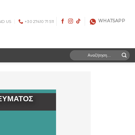
WHATSAPP
ND US
+30 27410 71 511
Search
for:
ΝΕΥΜΑΤΟΣ