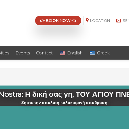
👉 BOOK NOW 👈
LOCATION
SE
vities
Events
Contact
English
Greek
Nostra: Η δική σας γη,
ΤΟΥ ΑΓΙΟΥ Π
Ζήστε την απόλυτη καλοκαιρινή απόδραση