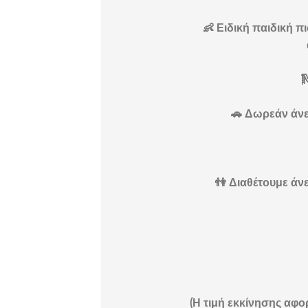
👶 Ειδική παιδική π

🚗 Δωρεάν άνε
👫 Διαθέτουμε άνε
(Η τιμή εκκίνησης αφο