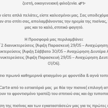
ζεστή, οικογενειακή φιλοξενία. 🌿✨
ν είστε απλά πελάτες, είστε καλεσμένοι μας. Σας υποδεχό
αν στο σπίτι σας, απολαμβάνοντας την ηρεμία της πισίνας
μας και το καλό, σπιτικό φαγητό.
Η Προσφορά μας περιλαμβάνει:
 / 2 διανυκτερεύσεις (Άφιξη Παρασκευή 29/05 – Αναχώρηση
ιανυκτερεύσεις (Άφιξη Σάββατο 30/05 – Αναχώρηση Δευτέρα 
διανυκτερεύσεις (Άφιξη Παρασκευή 29/05 – Αναχώρηση Δευ
01/06).
σιο πρωινό καθημερινά φτιαγμένο με φροντίδα & αγνά τοπικ
 Carte από το εστιατόριό μας με θέα την πισινα( επιλογή α
ουν το φροντισμένο τραπέζι του σπιτιού σας και όχι τυποπ
ήση της πισίνας και των εγκαταστάσεών μας για τις πρώτες 