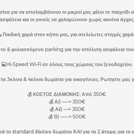
ισίνα για να απολαμβάνουν οι μικροί μας φίλοι το παιχνίδι
ασφάλεια και οι γονείς να χαλαρώνουν χωρίς κανένα άγχος
 Παιδική χαρά στον κήπο μας, για ατελείωτες στιγμές χαρά
το & φυλασσόμενο parking για την απόλυτη ασφάλεια του
💻Hi-Speed Wi-Fi σε όλους τους χώρους του ξενοδοχείου.
τα 3κλινα & 4κλινα δωμάτια για οικογένειες. Ρωτηστε μας για 
💰 ΚΟΣΤΟΣ ΔΙΑΜΟΝΗΣ: Από 350€.
💰 Αi) —-> 350€
💰 Αii) —> 350€
💰 B) —--> 500€
ρά το standard δίκλινο δωμάτιο ΚΑΙ για τα 2 άτομα, για το