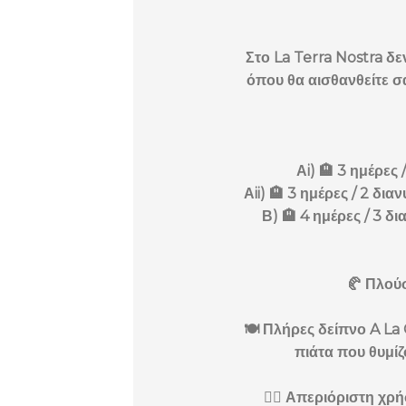
Στο La Terra Nostra δε
όπου θα αισθανθείτε σ
Αi) 🏨 3 ημέρες
Αii) 🏨 3 ημέρες / 2 δ
Β) 🏨 4 ημέρες / 3 
🥐 Πλού
🍽️ Πλήρες δείπνο A La
πιάτα που θυμίζ
🏊‍♂️ Απεριόριστη χρ