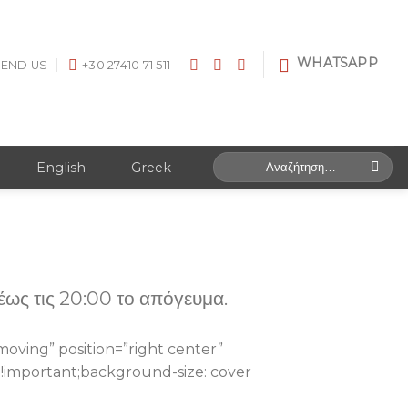
WHATSAPP
SEND US
+30 27410 71 511
Αναζήτηση
English
Greek
για:
έως τις 20:00 το απόγευμα.
oving” position=”right center”
!important;background-size: cover