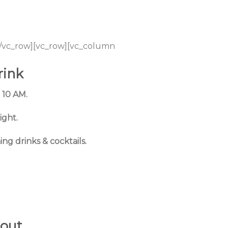
][/vc_row][vc_row][vc_column
rink
 10 AM.
ight.
ng drinks & cocktails.
-out