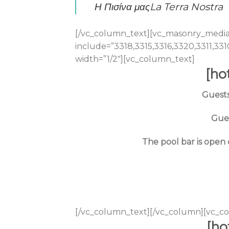
Η Πισίνα μας
La Terra Nostra
[/vc_column_text][vc_masonry_media_
include=”3318,3315,3316,3320,3311,33
width=”1/2″][vc_column_text]
[ho
Guests
Gues
The pool bar is open 
[/vc_column_text][/vc_column][vc_co
[ho