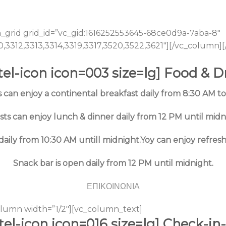
grid grid_id=”vc_gid:1616252553645-68ce0d9a-7aba-8″
10,3312,3313,3314,3319,3317,3520,3522,3621″][/vc_column
tel-icon icon=003 size=lg] Food & D
 can enjoy a continental breakfast daily from 8:30 AM to
ts can enjoy lunch & dinner daily from 12 PM until midn
daily from 10:30 AM untill midnight.Yoy can enjoy refreshi
Snack bar is open daily from 12 PM until midnight.
ΕΠΙΚΟΙΝΩΝΙΑ
lumn width=”1/2″][vc_column_text]
tel-icon icon=016 size=lg] Check-in