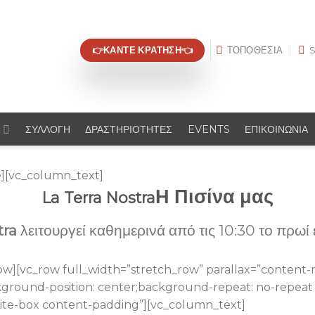
👉ΚΑΝΤΕ ΚΡΑΤΗΣΗ👈
ΤΟΠΟΘΕΣΙΑ
Σ
ΣΥΛΛΟΓΗ
ΔΡΑΣΤΗΡΙΟΤΗΤΕΣ
EVENTS
ΕΠΙΚΟΙΝΩΝΙΑ
][vc_column_text]
Η Πισίνα μας
La Terra Nostra
tra
λειτουργεί καθημερινά από τις 10:30 το πρωί 
w][vc_row full_width=”stretch_row” parallax=”content-m
round-position: center;background-repeat: no-repeat 
hite-box content-padding”][vc_column_text]