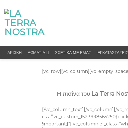
Skip
to
content
ΑΡΧΙΚΗ
ΔΩΜΑΤΙΑ
ΣΧΕΤΙΚΑ ΜΕ ΕΜΑΣ
ΕΓΚΑΤΑΣΤΑΣΕΙ
[vc_row][vc_column][vc_empty_space
Η πισίνα του
La Terra Nos
[/vc_column_text][/vc_column][/vc_ro
css=”.vc_custom_1523998565250{backg
!important;}”][vc_column el_class=”w